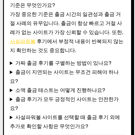
기준은 무엇인가요?
가장 중요한 기준은 출금 시간의 일관성과 출금 거
절 사례의 유무입니다. 출금이 항상 빠르고 거절 사
례가 없는 사이트가 가장 신뢰할 수 있습니다. 또한,
사설파워볼
후기에서 부정적 내용이 반복되지 않는
지 확인하는 것도 중요합니다.
가짜 출금 후기를 구별하는 방법이 있나요?
출금이 지연되는 사이트는 무조건 피해야 하나
요?
소액 출금 테스트는 어떻게 진행하나요?
출금 후기가 모두 긍정적인 사이트는 안전한가
요?
사설파워볼 사이트를 선택할 때 출금 후기 외에
추가로 확인할 사항은 무엇인가요?