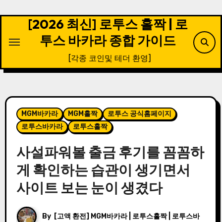
Skip
to
[2026 최신] 로투스 홀짝 | 로
content
투스 바카라 종합 가이드
[각종 코인및 테더 환영]
MGM바카라
MGM홀짝
로투스 공식홈페이지
로투스바카라
로투스홀짝
사설파워볼 출금 후기를 꼼꼼하
게 확인하는 습관이 생기면서
사이트 보는 눈이 생겼다
By
[고액 환전] MGM바카라 | 로투스홀짝 | 로투스바