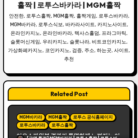
홀짝 | 로투스바카라 | MGM홀짝
안전한, 로투스홀짝, MGM홀짝, 홀짝게임, 로투스바카라,
MGM바카라, 로투스식보, 바카라사이트, 카지노사이트,
온라인카지노, 온라인바카라, 텍사스홀덤, 프라그마틱,
슬롯머신게임, 우리카지노, 슬롯나라, 비트코인카지노,
가상화폐카지노, 코인카지노, 검증, 주소, 하는곳, 사이트,
추천
Related Post
MGM바카라
MGM홀짝
로투스 공식홈페이지
로투스바카라
로투스홀짝
이오스파워볼 결과가 투명하게 느껴지는 이