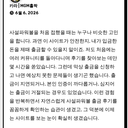
카라 | MGM홀짝
6월 6, 2026
사설파워볼을 처음 접했을 때는 누구나 비슷한 고민
을 합니다. 과연 이 사이트가 안전한지, 내가 입금한
돈을 제때 출금할 수 있을지 말이죠. 저도 처음에는
여러 커뮤니티를 돌아다니며 후기를 찾아보는 데만
몇 시간을 쏟았습니다. 그런데 막상 출금을 신청하
고 나면 예상치 못한 문제들이 생기곤 했습니다. 출
금이 지연되거나, 본인 인증이 까다롭거나, 심지어
는 출금이 거절되는 경우도 있었습니다. 이런 경험
을 반복하면서 자연스럽게 사설파워볼 출금 후기를
꼼꼼하게 확인하는 습관이 생겼고, 그 덕분에 이제
는 사이트를 보는 눈이 확실히 생겼습니다.