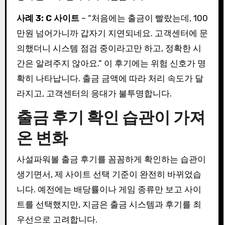
사례 3: C 사이트
– “처음에는 출금이 빨랐는데, 100
만원 넘어가니까 갑자기 지연되네요. 고객센터에 문
의했더니 시스템 점검 중이라고만 하고, 정확한 시
간은 알려주지 않아요.” 이 후기에는 위험 신호가 명
확히 나타납니다. 출금 금액에 따라 처리 속도가 달
라지고, 고객센터의 응대가 불투명합니다.
출금 후기 확인 습관이 가져
온 변화
사설파워볼 출금 후기를 꼼꼼하게 확인하는 습관이
생기면서, 제 사이트 선택 기준이 완전히 바뀌었습
니다. 예전에는 배당률이나 게임 종류만 보고 사이
트를 선택했지만, 지금은 출금 시스템과 후기를 최
우선으로 고려합니다.