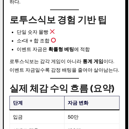
하다.
로투스식보 경험 기반 팁
단일 숫자 몰빵
소·대 + 합 조합
이벤트 자금은
확률형 베팅
에 적합
로투스식보는 감각 게임이 아니라
통계 게임
이다.
이벤트 자금일수록 감정 배팅을 줄여야 살아남는다.
실제 체감 수익 흐름 (요약)
단계
자금 변화
입금
50만