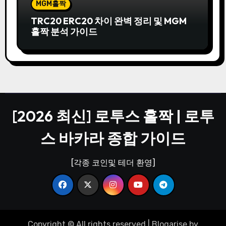
MGM홀짝
TRC20 ERC20 차이 완벽 정리 및 MGM
홀짝 분석 가이드
[2026 최신] 로투스 홀짝 | 로투
스 바카라 종합 가이드
[각종 코인및 테더 환영]
Copyright © All rights reserved
|
Blogarise
by