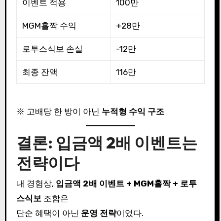
이벤트 적용
100만
MGM홀짝 수익
+28만
로투스식보 손실
-12만
최종 잔액
116만
※ 고배당 한 방이 아닌
누적형 수익 구조
결론: 입금액 2배 이벤트는
전략이다
내 경험상,
입금액 2배 이벤트 + MGM홀짝 + 로투
스식보
조합은
단순 혜택이 아닌
운영 전략
이었다.