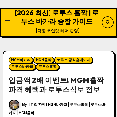
Skip
to
[2026 최신] 로투스 홀짝 | 로
content
투스 바카라 종합 가이드
[각종 코인및 테더 환영]
MGM바카라
MGM홀짝
로투스 공식홈페이지
로투스바카라
로투스홀짝
입금액 2배 이벤트! MGM홀짝
파격 혜택과 로투스식보 정보
By
[고액 환전] MGM바카라 | 로투스홀짝 | 로투스바
카라 | MGM홀짝