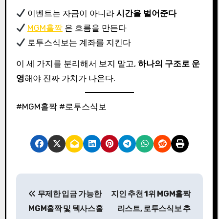
이벤트는 자금이 아니라
시간을 벌어준다
MGM홀짝
은 흐름을 만든다
로투스식보는 계좌를 지킨다
이 세 가지를 분리해서 보지 말고,
하나의 구조로 운
영
해야 진짜 가치가 나온다.
#MGM홀짝 #로투스식보
글
무제한 입금 가능한
지인 추천 1위 MGM홀짝
탐
MGM홀짝 및 텍사스홀
리스트, 로투스식보 추