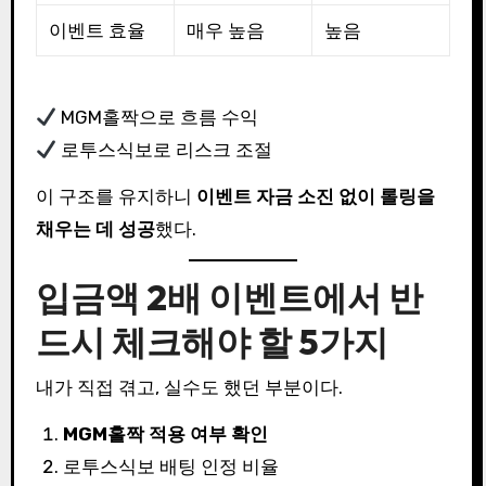
이벤트 효율
매우 높음
높음
MGM홀짝으로 흐름 수익
로투스식보로 리스크 조절
이 구조를 유지하니
이벤트 자금 소진 없이 롤링을
채우는 데 성공
했다.
입금액 2배 이벤트에서 반
드시 체크해야 할 5가지
내가 직접 겪고, 실수도 했던 부분이다.
MGM홀짝 적용 여부 확인
로투스식보 배팅 인정 비율