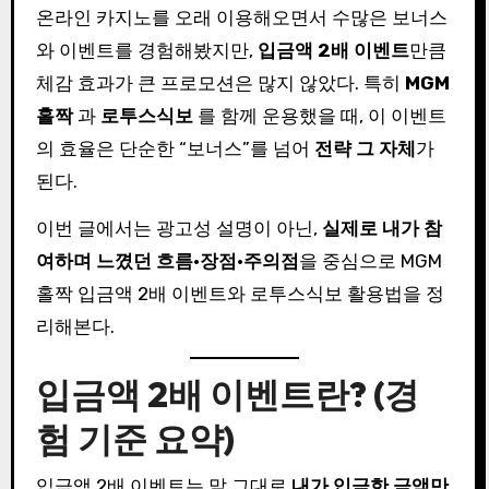
온라인 카지노를 오래 이용해오면서 수많은 보너스
와 이벤트를 경험해봤지만,
입금액 2배 이벤트
만큼
체감 효과가 큰 프로모션은 많지 않았다. 특히
MGM
홀짝
과
로투스식보
를 함께 운용했을 때, 이 이벤트
의 효율은 단순한 “보너스”를 넘어
전략 그 자체
가
된다.
이번 글에서는 광고성 설명이 아닌,
실제로 내가 참
여하며 느꼈던 흐름·장점·주의점
을 중심으로 MGM
홀짝 입금액 2배 이벤트와 로투스식보 활용법을 정
리해본다.
입금액 2배 이벤트란? (경
험 기준 요약)
입금액 2배 이벤트는 말 그대로
내가 입금한 금액만