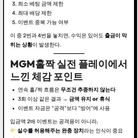
최소 베팅 금액 제한
최대 배당 제한
이벤트 중복 가능 여부
이 중 2번과 4번을 놓치면, 수익은 있어도
출금이 막
히는 상황
이 발생한다.
MGM홀짝 실전 플레이에서
느낀 체감 포인트
연속 홀/짝 흐름은
무조건 추종하지 않는다
3회 이상 같은 결과 →
금액 유지 or 휴식
이벤트 자금은 “공격”보다 “방어”에 사용
입금액 2배 이벤트는 공격용이 아니라,
실수를 허용해주는 완충 장치
라는 인식이 중요