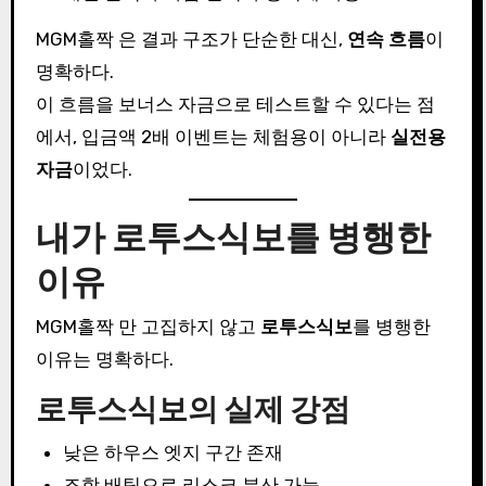
MGM홀짝 은 결과 구조가 단순한 대신,
연속 흐름
이
명확하다.
이 흐름을 보너스 자금으로 테스트할 수 있다는 점
에서, 입금액 2배 이벤트는 체험용이 아니라
실전용
자금
이었다.
내가 로투스식보를 병행한
이유
MGM홀짝 만 고집하지 않고
로투스식보
를 병행한
이유는 명확하다.
로투스식보의 실제 강점
낮은 하우스 엣지 구간 존재
조합 배팅으로 리스크 분산 가능