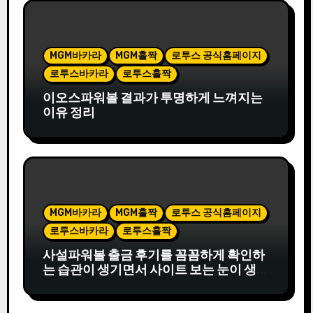
MGM바카라
MGM홀짝
로투스 공식홈페이지
로투스바카라
로투스홀짝
이오스파워볼 결과가 투명하게 느껴지는
이유 정리
MGM바카라
MGM홀짝
로투스 공식홈페이지
로투스바카라
로투스홀짝
사설파워볼 출금 후기를 꼼꼼하게 확인하
는 습관이 생기면서 사이트 보는 눈이 생겼
다