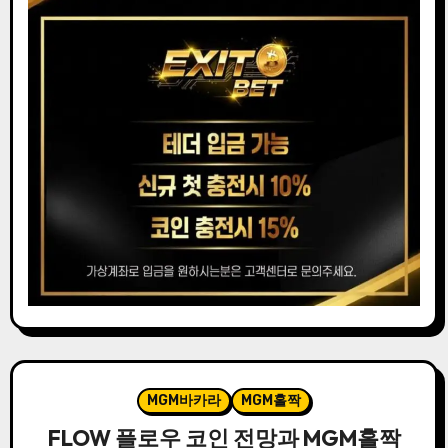
MGM바카라
MGM홀짝
FLOW 플로우 코인 전망과 MGM홀짝