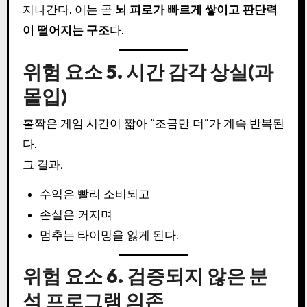
지나간다. 이는 곧
뇌 피로가 빠르게 쌓이고 판단력
이 떨어지는 구조
다.
위험 요소 5. 시간 감각 상실(과
몰입)
홀짝은 게임 시간이 짧아 “조금만 더”가 계속 반복된
다.
그 결과,
수익은 빨리 소비되고
손실은 커지며
멈추는 타이밍을 잃게 된다.
위험 요소 6. 검증되지 않은 분
석 프로그램 의존