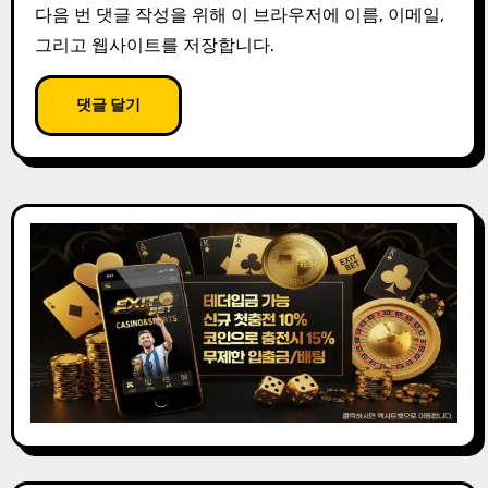
다음 번 댓글 작성을 위해 이 브라우저에 이름, 이메일,
그리고 웹사이트를 저장합니다.