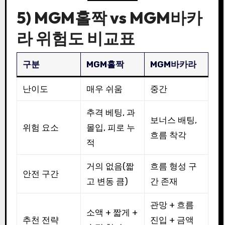
5) MGM홀짝 vs MGM바카
라 위험도 비교표
구분
MGM홀짝
MGM바카라
난이도
매우 쉬움
중간
추격 베팅, 과
보너스 배팅,
위험 요소
몰입, 피로 누
흐름 착각
적
거의 없음(짧
흐름 형성 구
안전 구간
고 변동 큼)
간 존재
관망 + 흐름
소액 + 짧게 +
추천 전략
진입 + 금액