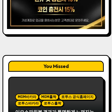
You Missed
MGM바카라
MGM홀짝
로투스 공식홈페이지
로투스바카라
로투스홀짝
이오스파워볼 결과가 투명하게 느껴지는