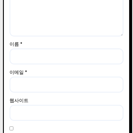
이름
*
이메일
*
웹사이트