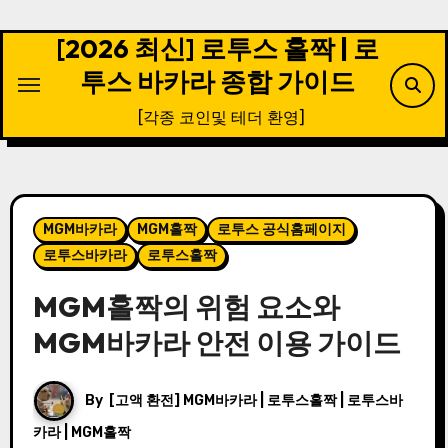
Skip
to
[2026 최신] 로투스 홀짝 | 로
content
투스 바카라 종합 가이드
[각종 코인및 테더 환영]
MGM바카라
MGM홀짝
로투스 공식홈페이지
로투스바카라
로투스홀짝
MGM홀짝의 위험 요소와
MGM바카라 안전 이용 가이드
By
[고액 환전] MGM바카라 | 로투스홀짝 | 로투스바
카라 | MGM홀짝