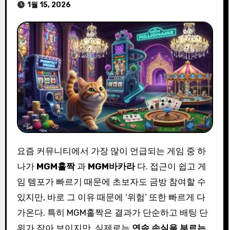
1월 15, 2026
요즘 커뮤니티에서 가장 많이 언급되는 게임 중 하
나가
MGM홀짝
과
MGM바카라
다. 접근이 쉽고 게
임 템포가 빠르기 때문에 초보자도 금방 참여할 수
있지만, 바로 그 이유 때문에 ‘위험’ 또한 빠르게 다
가온다. 특히 MGM홀짝은 결과가 단순하고 배팅 단
위가 작아 보이지만, 실제로는
연속 손실을 부르는