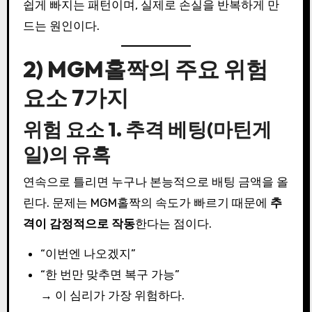
쉽게 빠지는 패턴이며, 실제로 손실을 반복하게 만
드는 원인이다.
2) MGM홀짝의 주요 위험
요소 7가지
위험 요소 1. 추격 베팅(마틴게
일)의 유혹
연속으로 틀리면 누구나 본능적으로 배팅 금액을 올
린다. 문제는 MGM홀짝의 속도가 빠르기 때문에
추
격이 감정적으로 작동
한다는 점이다.
“이번엔 나오겠지”
“한 번만 맞추면 복구 가능”
→ 이 심리가 가장 위험하다.