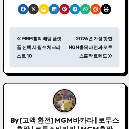
글
MGM홀짝 베팅 플랫
2026년 가장 핫한
탐
폼 선택 시 필수 체크리
MGM홀짝 패턴과 로투
색
스트 10
스홀짝 트렌드
By
[고액 환전] MGM바카라 | 로투스