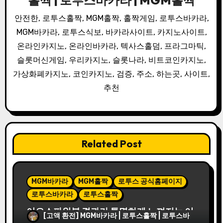
홀짝 | 로투스바카라 | MGM홀짝
안전한, 로투스홀짝, MGM홀짝, 홀짝게임, 로투스바카라,
MGM바카라, 로투스식보, 바카라사이트, 카지노사이트,
온라인카지노, 온라인바카라, 텍사스홀덤, 프라그마틱,
슬롯머신게임, 우리카지노, 슬롯나라, 비트코인카지노,
가상화폐카지노, 코인카지노, 검증, 주소, 하는곳, 사이트,
추천
Related Post
MGM바카라
MGM홀짝
로투스 공식홈페이지
로투스바카라
로투스홀짝
이오스파워볼 결과가 투명하게 느껴지는 이
[고액 환전] MGM바카라 | 로투스홀짝 | 로투스바
유 정리