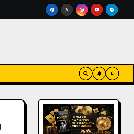
석 추가하면 달라지는 결과
TRC20 ERC20 차이 완벽 정
0