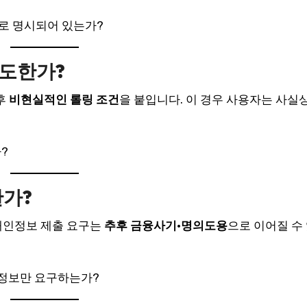
서로 명시되어 있는가?
과도한가?
후
비현실적인 롤링 조건
을 붙입니다. 이 경우 사용자는 사실
?
한가?
 개인정보 제출 요구는
추후 금융사기·명의도용
으로 이어질 수
 정보만 요구하는가?