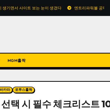
트 보는 눈이 생겼다
엔트리파워볼 공략에 MGM홀짝 분
짝
MGM홀짝
바카라
로투스홀짝
선택 시 필수 체크리스트 1