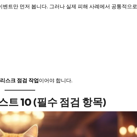
이벤트만 먼저 봅니다. 그러나 실제 피해 사례에서 공통적으
리스크 점검 작업
이어야 합니다.
 10 (필수 점검 항목)